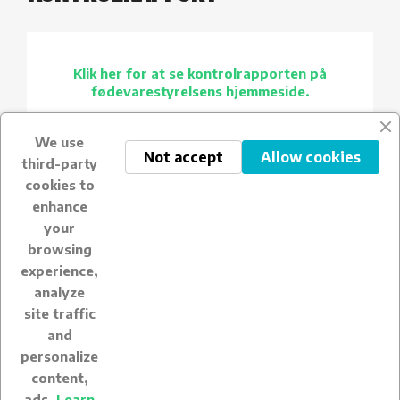
Klik her for at se kontrolrapporten på
fødevarestyrelsens hjemmeside.
We use
Not accept
Allow cookies
third-party
cookies to
enhance
your
browsing
experience,

BUONGUSTO.DK
analyze
site traffic

HANDELSBETINGELSER
and
personalize

DIN KONTO
content,
ads.
Learn