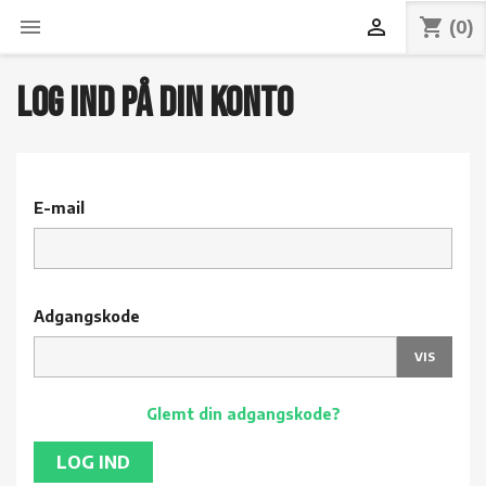


shopping_cart
(0)
Log ind på din konto
E-mail
Adgangskode
VIS
Glemt din adgangskode?
LOG IND