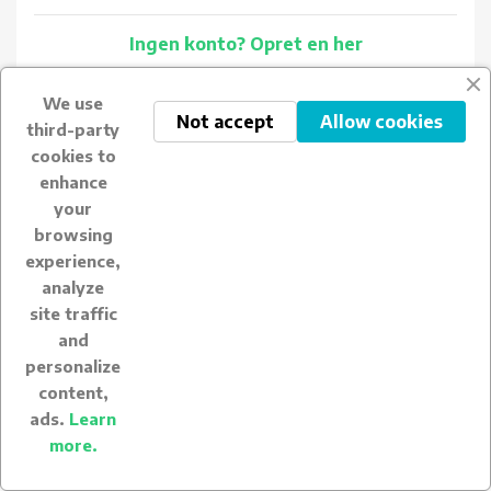
Ingen konto? Opret en her
We use
Not accept
Allow cookies
third-party
cookies to
enhance
your

BUONGUSTO.DK
browsing
experience,

HANDELSBETINGELSER
analyze
site traffic

DIN KONTO
and
personalize
keyboard_arrow_down
BUTIKSINFORMATION
content,
ads.
Learn
more.